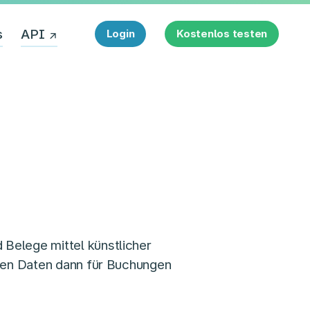
s
API
Login
Kostenlos testen
Belege mittel künstlicher
eten Daten dann für Buchungen