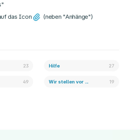
s"
auf das Icon
(neben "Anhänge")
23
Hilfe
27
.
49
Wir stellen vor ...
19