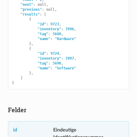
"next"
:
null
,
"previous"
:
null
,
"results"
:
[
{
"id"
:
9723
,
"inventory"
:
7896
,
"tag"
:
5680
,
"name"
:
"Hardware"
},
{
"id"
:
9724
,
"inventory"
:
7897
,
"tag"
:
5690
,
"name"
:
"Software"
},
]
}
Felder
id
Eindeutige