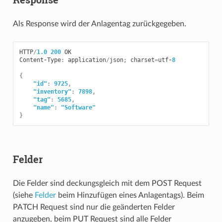
Als Response wird der Anlagentag zurückgegeben.
HTTP
/
1.0
200
OK
Content
-
Type
:
application
/
json
;
charset
=
utf
-
8
{
"id"
:
9725
,
"inventory"
:
7898
,
"tag"
:
5685
,
"name"
:
"Software"
}
Felder
Die Felder sind deckungsgleich mit dem POST Request
(siehe
Felder
beim Hinzufügen eines Anlagentags). Beim
PATCH Request sind nur die geänderten Felder
anzugeben, beim PUT Request sind alle Felder