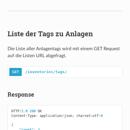
Liste der Tags zu Anlagen
Die Liste aller Anlagentags wird mit einem GET Request
auf die Listen URL abgefragt.
/inventories/tags/
Response
HTTP
/
1.0
200
OK
Content
-
Type
:
application
/
json
;
charset
=
utf
-
8
{
"count"
:
2
,