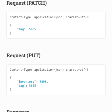
Request (PATCH)
Content
-
Type
:
application
/
json
;
charset
=
utf
-
8
{
"tag"
:
5685
}
Request (PUT)
Content
-
Type
:
application
/
json
;
charset
=
utf
-
8
{
"inventory"
:
7898
,
"tag"
:
5685
}
Response