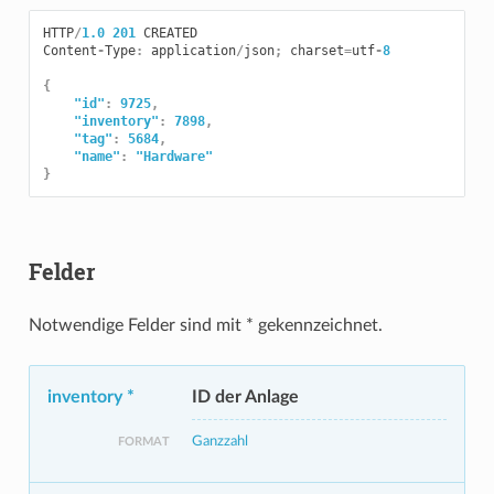
HTTP
/
1.0
201
CREATED
Content
-
Type
:
application
/
json
;
charset
=
utf
-
8
{
"id"
:
9725
,
"inventory"
:
7898
,
"tag"
:
5684
,
"name"
:
"Hardware"
}
Felder
Notwendige Felder sind mit * gekennzeichnet.
inventory *
ID der Anlage
Ganzzahl
FORMAT