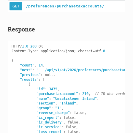
/preferences/purchasetaxaccounts/
Response
HTTP
/
1.0
200
OK
Content
-
Type
:
application
/
json
;
charset
=
utf
-
8
{
"count"
:
14
,
"next"
:
".../api/v1/at/2026/preferences/purchasetaxacc
"previous"
:
null
,
"results"
:
[
{
"id"
:
3475
,
"purchasetaxaccount"
:
210
,
// ID des vordefin
"name"
:
"Umsatzsteuer Inland"
,
"section"
:
"Inland"
,
"group"
:
"1"
,
"reverse_charge"
:
false
,
"ic_report"
:
false
,
"ic_delivery"
:
false
,
"ic_service"
:
false
,
"ioss_report"
:
false
,