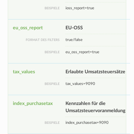
ioss_report=true
BEISPIELE
eu_oss_report
EU-OSS
true/false
FORMAT DES FILTERS
eu_oss_report=true
BEISPIELE
tax_values
Erlaubte Umsatzsteuersätze
tax_values=9090
BEISPIELE
index_purchasetax
Kennzahlen für die
Umsatzsteuervoranmeldung
index_purchasetax=9090
BEISPIELE