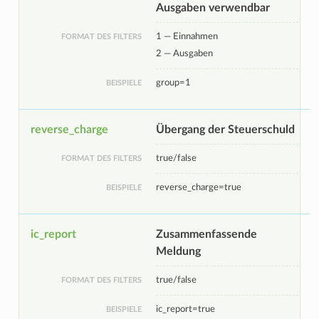
Ausgaben verwendbar
1 — Einnahmen
FORMAT DES FILTERS
2 — Ausgaben
group=1
BEISPIELE
reverse_charge
Übergang der Steuerschuld
true/false
FORMAT DES FILTERS
reverse_charge=true
BEISPIELE
ic_report
Zusammenfassende
Meldung
true/false
FORMAT DES FILTERS
ic_report=true
BEISPIELE