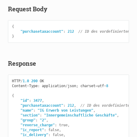
Request Body
{
"purchasetaxaccount"
:
212
// ID des vordefinierten Um
}
Response
HTTP
/
1.0
200
OK
Content
-
Type
:
application
/
json
;
charset
=
utf
-
8
{
"id"
:
3477
,
"purchasetaxaccount"
:
212
,
// ID des vordefinierten U
"name"
:
"IG Erwerb von Leistungen"
,
"section"
:
"Innergemeinschaftliche Geschäfte"
,
"group"
:
"2"
,
"reverse_charge"
:
true
,
"ic_report"
:
false
,
"ic_delivery"
:
false
,