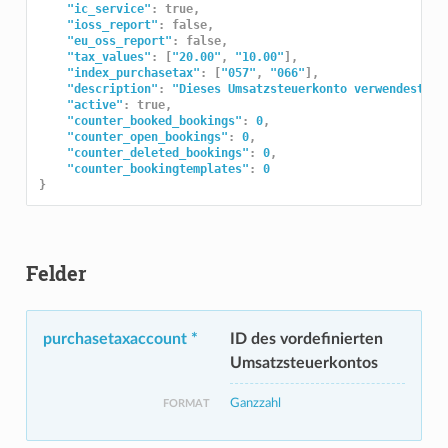
"ic_service"
:
true
,
"ioss_report"
:
false
,
"eu_oss_report"
:
false
,
"tax_values"
:
[
"20.00"
,
"10.00"
],
"index_purchasetax"
:
[
"057"
,
"066"
],
"description"
:
"Dieses Umsatzsteuerkonto verwendest du
"active"
:
true
,
"counter_booked_bookings"
:
0
,
"counter_open_bookings"
:
0
,
"counter_deleted_bookings"
:
0
,
"counter_bookingtemplates"
:
0
}
Felder
purchasetaxaccount *
ID des vordefinierten
Umsatzsteuerkontos
Ganzzahl
FORMAT