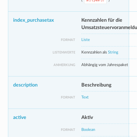
(
)
at/{year}/
index_purchasetax
Kennzahlen für die
Umsatzsteuervoranmeld
Liste
FORMAT
Kennzahlen als
String
LISTENWERTE
Abhängig vom Jahrespaket
ANMERKUNG
description
Beschreibung
Text
FORMAT
active
Aktiv
Boolean
FORMAT