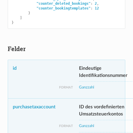
"counter_deleted_bookings"
:
2
,
"counter_bookingtemplates"
:
12
}
]
}
Felder
id
Eindeutige
Identifikationsnummer
Ganzzahl
FORMAT
purchasetaxaccount
ID des vordefinierten
Umsatzsteuerkontos
Ganzzahl
FORMAT