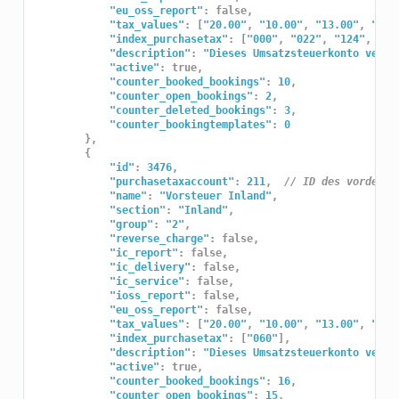
"eu_oss_report"
:
false
,
"tax_values"
:
[
"20.00"
,
"10.00"
,
"13.00"
,
"4.9
"index_purchasetax"
:
[
"000"
,
"022"
,
"124"
,
"02
"description"
:
"Dieses Umsatzsteuerkonto verwe
"active"
:
true
,
"counter_booked_bookings"
:
10
,
"counter_open_bookings"
:
2
,
"counter_deleted_bookings"
:
3
,
"counter_bookingtemplates"
:
0
},
{
"id"
:
3476
,
"purchasetaxaccount"
:
211
,
// ID des vordefin
"name"
:
"Vorsteuer Inland"
,
"section"
:
"Inland"
,
"group"
:
"2"
,
"reverse_charge"
:
false
,
"ic_report"
:
false
,
"ic_delivery"
:
false
,
"ic_service"
:
false
,
"ioss_report"
:
false
,
"eu_oss_report"
:
false
,
"tax_values"
:
[
"20.00"
,
"10.00"
,
"13.00"
,
"4.9
"index_purchasetax"
:
[
"060"
],
"description"
:
"Dieses Umsatzsteuerkonto verwe
"active"
:
true
,
"counter_booked_bookings"
:
16
,
"counter_open_bookings"
:
15
,